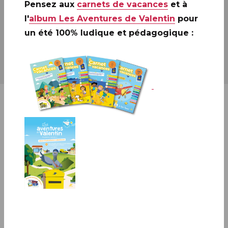
Pensez aux
carnets de vacances
et à
Site
www.laposte.fr
l'
album Les Aventures de Valentin
pour
Sur réservation auprès de votre buraliste
un été 100% ludique et pédagogique :
À la découverte de Colmar…
Avec ses hautes maisons à pans de bois vivement
colorées que soulignent les balcons fleuris, Colmar
est un joyau qui séduit par son homogénéité
conjuguée à la diversité de son centre historique.
En 2025, Colmar accueille le 98e congrès de la