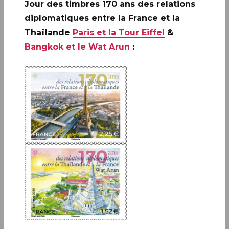
Jour des timbres 170 ans des relations
servaient à faire sécher les peaux.
diplomatiques entre la France et la
Les édifices racontent l’époque de l’origine de la
Thaïlande
Paris et la Tour Eiffel
&
puissance économique de la cité. Au premier
Bangkok et le Wat Arun
:
étage du Koïfhus, plus ancien bâtiment public de
Colmar (1480), des vitraux aux armes des villes de
la Décapole évoquent cette puissante ligue qui
réunit de 1354 à 1679 dix villes libres alsaciennes au
sein du Saint-Empire romain germanique. La
maison Pfister (1537) ou encore la maison des Têtes
(1609), de style Renaissance allemande, comme
tant d’autres maisons bourgeoises de Colmar,
témoignent de la prospérité des marchands
colmariens.
On vient de loin pour contempler le bouleversant
retable d’Issenheim, trésor du musée Unterlinden.
Ce chef-d’oeuvre de Grünewald, l’un des plus