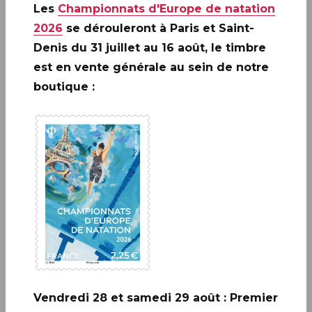
Fédération française des associations philatéliques
Les
Championnats d'Europe de natation
comme le rappelle la vignette attenante au
2026
se dérouleront à Paris et Saint-
timbre. Celle-ci évoque un autre trésor régional :
Denis du 31 juillet au 16 août, le timbre
les spécialités gourmandes, de l’emblématique
est en vente générale au sein de notre
kouglof aux petits pains d’épice en passant par les
boutique :
bretzels.
Le vieux Colmar s’organise autour de la collégiale
Saint-Martin, édifiée au XIIIe siècle, oeuvre
majeure de l’architecture gothique en Alsace, et
se découvre en flânant au gré de ses ruelles. On
ne se lasse pas d’admirer les bâtisses médiévales à
colombages souvent décorées d’enseignes dont
les plus anciennes datent du XVe siècle. On
navigue aussi sur les canaux de la Petite Venise et
on déambule dans le quartier des Tanneurs aux
Vendredi 28 et samedi 29 août : Premier
originales habitations en hauteur, dont les greniers