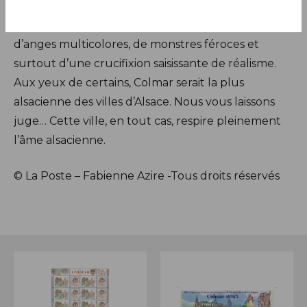
grands peintres allemands de la fin du XVe siècle,
déroule sur huit panneaux des scènes peuplées
d’anges multicolores, de monstres féroces et
surtout d’une crucifixion saisissante de réalisme.
Aux yeux de certains, Colmar serait la plus
alsacienne des villes d’Alsace. Nous vous laissons
juge… Cette ville, en tout cas, respire pleinement
l’âme alsacienne.
© La Poste – Fabienne Azire -Tous droits réservés