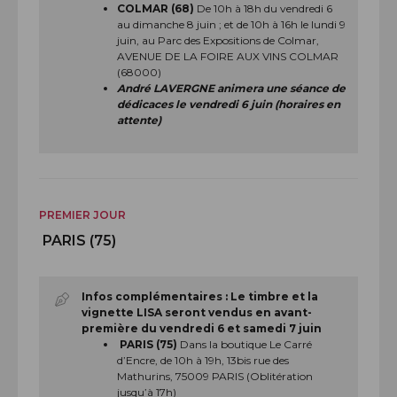
COLMAR (68)
De 10h à 18h du vendredi 6
au dimanche 8 juin ; et de 10h à 16h le lundi 9
juin, au Parc des Expositions de Colmar,
AVENUE DE LA FOIRE AUX VINS COLMAR
(68000)
André LAVERGNE animera une séance de
dédicaces le vendredi 6 juin (horaires en
attente)
PREMIER JOUR
PARIS (75)
Infos complémentaires :
Le timbre et la
vignette LISA seront vendus en avant-
première du vendredi 6 et samedi 7 juin
PARIS (75)
Dans la boutique Le Carré
d’Encre, de 10h à 19h, 13bis rue des
Mathurins, 75009 PARIS (Oblitération
jusqu’à 17h)