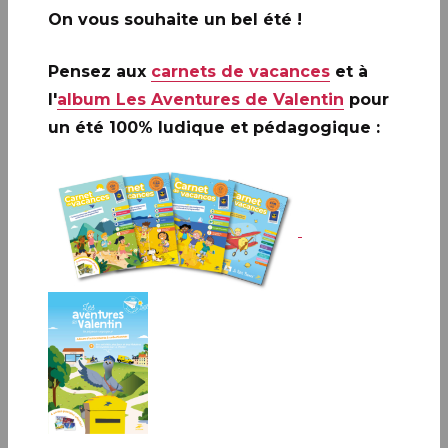
On vous souhaite un bel été !
Tirage
540 000 exemplaires
Pensez aux
carnets de vacances
et à
l'
album Les Aventures de Valentin
pour
Valeur faciale
un été 100% ludique et pédagogique :
2,25 € Lettre internationale
Informations pratiques
PREMIER JOUR
PARIS (75)
Infos complémentaires :
Le timbre sera