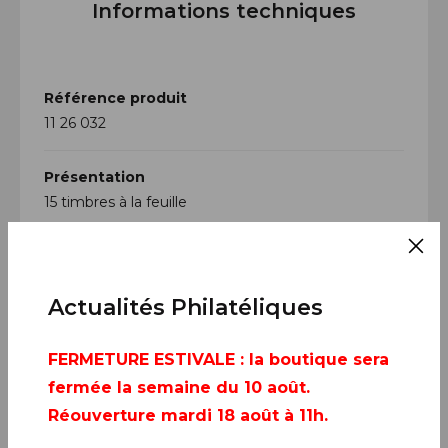
Informations techniques
Référence produit
11 26 032
Présentation
15 timbres à la feuille
Impression
Héliogravure
Actualités Philatéliques
Mise en page/Conception graphique
FERMETURE ESTIVALE
: la boutique sera
Atelier YOUPI
fermée la semaine du 10 août.
Format du Timbre
Réouverture mardi 18 août à 11h.
30 x 40,85 mm