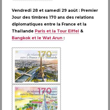
Vendredi 28 et samedi 29 août : Premier
PREMIER JOUR
Jour des timbres 170 ans des relations
DEAUVILLE (14)
diplomatiques entre la France et la
Thaïlande
Paris et la Tour Eiffel
&
Infos complémentaires :
Le timbre sera
Bangkok et le Wat Arun
:
vendu en avant-première uniquement le
vendredi 4 septembre 2026 à :
▪
DEAUVILLE
(14)
Bureau de poste Deauville, de 9h30 à 12h30 et
de 14h à 17h30, 20 rue Robert Fossorier 14800
DEAUVILLE.
Disponibilités