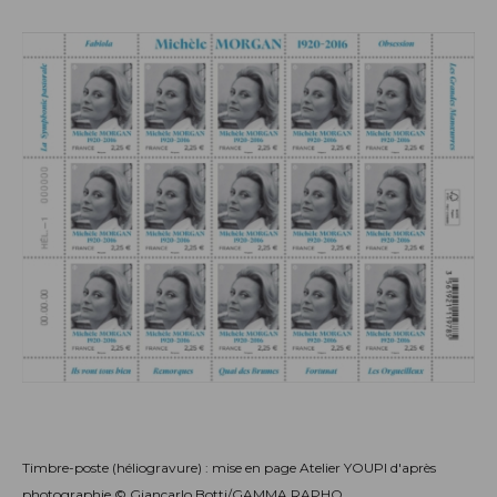
Timbre-poste (héliogravure) : mise en page Atelier YOUPI d'après
photographie © Giancarlo Botti/GAMMA RAPHO.