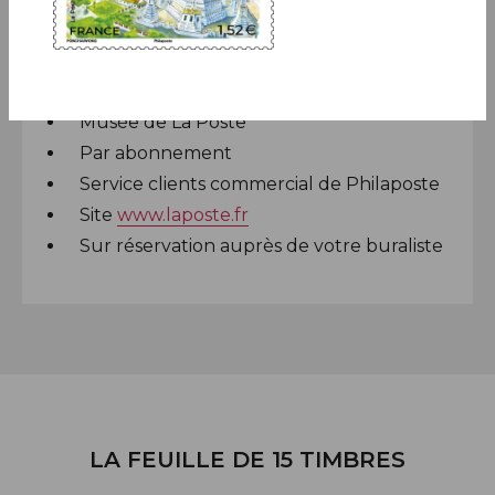
Dans de nombreux bureaux de poste
Le Carré d'Encre
Musée de La Poste
Par abonnement
Service clients commercial de Philaposte
Site
www.laposte.fr
Sur réservation auprès de votre buraliste
LA FEUILLE DE 15 TIMBRES