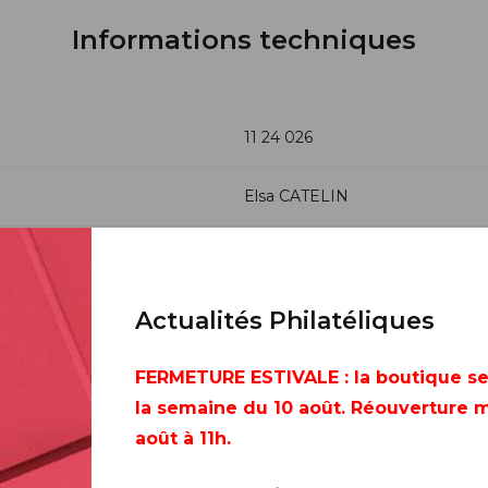
Informations techniques
11 24 026
Elsa CATELIN
Taille-douce
604 800 exemplaires
Actualités Philatéliques
FERMETURE ESTIVALE
: la boutique s
la semaine du 10 août. Réouverture m
août à 11h.