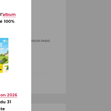
l'
album
té 100%
3 bis rue des Mathurins, 75009 PARIS
ion 2026
 du 31
nte