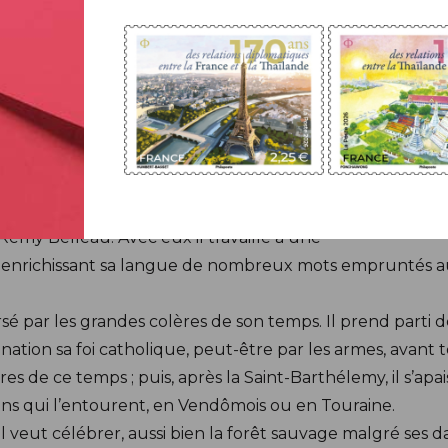
embre 1524 au manoir familial de la Possonnière, à Coutur
t du Loir qu’il ne cessera de célébrer dans ses vers. Jeun
vient le sien pendant des décennies. S’adonnant
e une des plus brillantes plumes poétiques du royaume. A
ours, l’installent au premier rang du Parnasse français ;
es beautés encore. Après avoir animé la Brigade, groupe
es plus talentueux dans la Pléiade où se retrouvent not
 Rémy Belleau. Avec eux il travaille à une
e, enrichissant sa langue de nombreux mots empruntés a
sé par les grandes colères de son temps. Il prend parti 
ation sa foi catholique, peut-être par les armes, avant t
s de ce temps ; puis, après la Saint-Barthélemy, il s’apa
sans qui l’entourent, en Vendômois ou en Touraine.
il veut célébrer, aussi bien la forêt sauvage malgré ses 