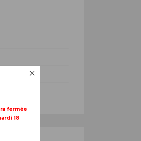
era fermée
ardi 18