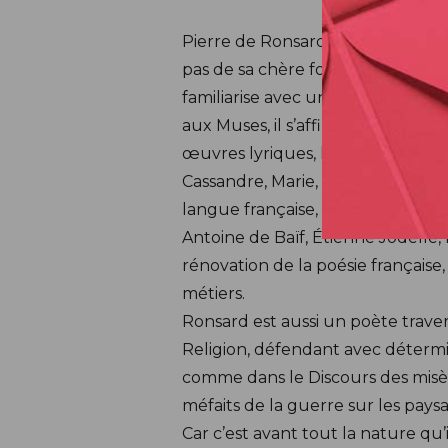
Pierre de Ronsard est né le 2 sept
pas de sa chère forêt de Gâtines e
familiarise avec un milieu qui de
aux Muses, il s’affirme vite comm
œuvres lyriques, les Odes, les Am
Cassandre, Marie, Hélène, d’autr
langue française, il rassemble l
Antoine de Baïf, Étienne Jodelle,
rénovation de la poésie français
métiers.
Ronsard est aussi un poète traver
Religion, défendant avec détermin
comme dans le Discours des misère
méfaits de la guerre sur les pay
Car c’est avant tout la nature qu’