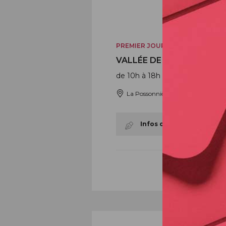
PREMIER JOUR
VALLÉE DE RONSARD (41)
de 10h à 18h
La Possonnière Couture-sur-Lo
Infos complémentaires :