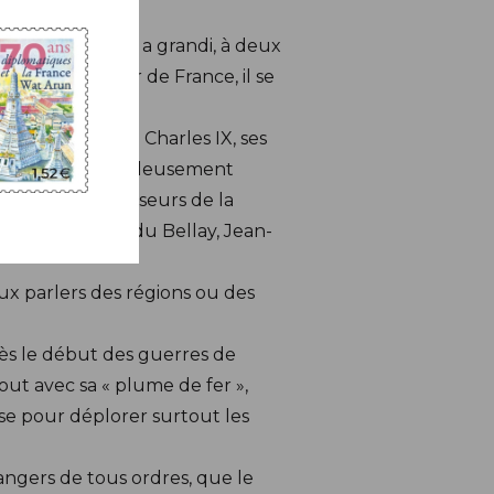
e-sur-Loir. Il y a grandi, à deux
e page à la cour de France, il se
dulé par le roi Charles IX, ses
 il chante merveilleusement
 de poètes défenseurs de la
amment Joachim du Bellay, Jean-
ux parlers des régions ou des
dès le début des guerres de
out avec sa « plume de fer »,
ise pour déplorer surtout les
dangers de tous ordres, que le