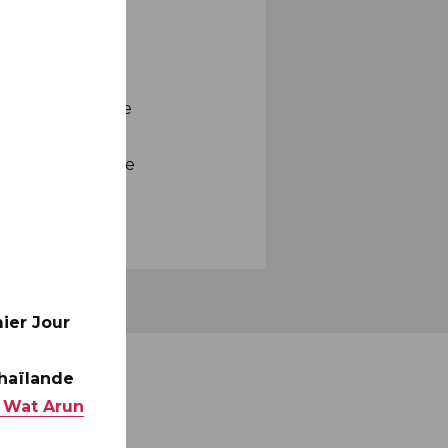
ial de Philaposte
e votre buraliste
ier Jour
Thaïlande
 Wat Arun