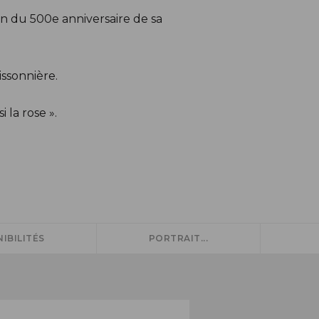
on du 500e anniversaire de sa
issonnière.
 la rose ».
IBILITÉS
PORTRAIT...