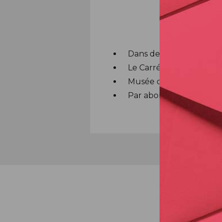
Dans de nombreux bur
Le Carré d'Encre
Musée de La Poste
Par abonnement