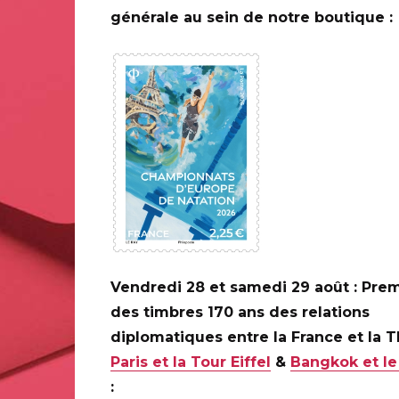
générale au sein de notre boutique :
Disponibilités
eaux de poste
Service clients commerc
Site
www.laposte.fr
Sur réservation auprès d
Vendredi 28 et samedi 29 août : Prem
des timbres 170 ans des relations
diplomatiques entre la France et la 
Paris et la Tour Eiffel
&
Bangkok et le
Portrait...
: