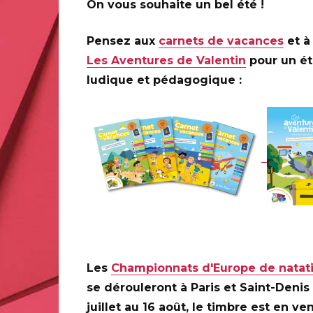
On vous souhaite un bel été !
Informations pratiques
Pensez aux
carnets de vacances
et à 
Les Aventures de Valentin
pour un é
PREMIER JOUR
ludique et pédagogique :
PARIS (75)
Le Carré d’Encre, de 10h à 19h, 1
(Oblitération jusqu’à 17h).
ir,41800 VALLÉE-DE-RONSARD.
Les
Championnats d'Europe de natat
se dérouleront à Paris et Saint-Denis
juillet au 16 août, le timbre est en ve