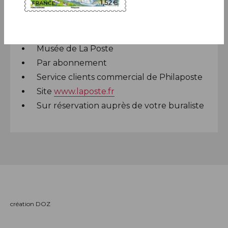
Dans de nombreux bureaux de poste
Le Carré d'Encre
Musée de La Poste
Par abonnement
Service clients commercial de Philaposte
Site
www.laposte.fr
Sur réservation auprès de votre buraliste
création DOZ