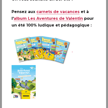
Informations techniques
Pensez aux
carnets de vacances
et à
l'
album Les Aventures de Valentin
pour
un été 100% ludique et pédagogique :
Référence produit
11 25 098
Création
DOZ
Présentation
bloc de 2 timbres
Impression
Héliogravure