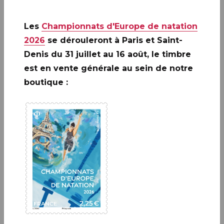
Format du Timbre
Format du bloc : 110 x 160 mm
Les
Championnats d'Europe de natation
2026
se dérouleront à Paris et Saint-
Tirage
Denis du 31 juillet au 16 août, le timbre
320 000 exemplaires
est en vente générale au sein de notre
boutique :
Valeur faciale
Valeur faciale de chaque timbre : 2,10 € Lettre
Internationale - Prix de vente du bloc : 4,20 €
Informations pratiques
PREMIER JOUR