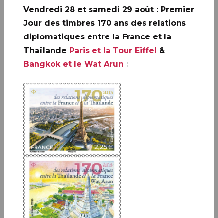
PARIS (75)
Vendredi 28 et samedi 29 août : Premier
Jour des timbres 170 ans des relations
Infos complémentaires :
Le bloc sera vendu en
diplomatiques entre la France et la
avant-première les vendredi 12 et samedi 13
septembre à
Thaïlande
Paris et la Tour Eiffel
&
PARIS (75)
au
Carré d’Encre,
de 10h à 19h,
Bangkok et le Wat Arun
:
13 bis rue des Mathurins, 75009 PARIS
(Oblitération jusqu’à 17h).
- DOZ animera une séance de dédicaces
le vendredi 12 septembre de 10h30 à
12h30.
Disponibilités