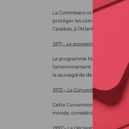
La Commission océanographique 
protéger les communautés menacé
Caraïbes, à l’Atlantique du Nord-E
1971 – Le programme l’Homme et 
Le programme MAB désigne et pro
l’environnement. Il démontre la p
la sauvegarde de la biodiversité.
1972 – La Convention concernant l
Cette Convention encourage l’ident
monde, considéré comme ayant un
1997 – La Déclaration universell