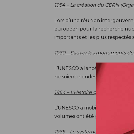
1954 – La création du CERN (Orga
Lors d’une réunion intergouverne
européen pour la recherche nucléa
importants et les plus respectés
1960 – Sauver les monuments de 
L’UNESCO a lancé sa première g
ne soient inondés par la montée 
1964 – L’Histoire générale de l’Afr
L’UNESCO a mobilisé les universita
volumes ont été publiés.
1965 – Le système d’alerte aux ts