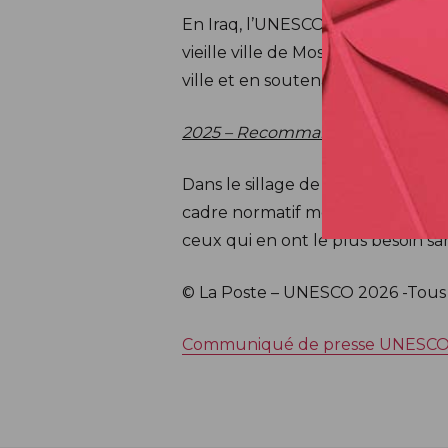
En Iraq, l’UNESCO a achevé l’initi
vieille ville de Mossoul, en sout
ville et en soutenant l’éducation
2025 – Recommandation sur l’ét
Dans le sillage de la Recommanda
cadre normatif mondial sur l’éth
ceux qui en ont le plus besoin s
© La Poste – UNESCO 2026 -Tous 
Communiqué de presse UNESCO