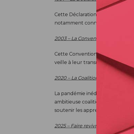
Cette Déclaration constitue le 
notamment connue pour sa posit
2003 – La Convention pour la sau
Cette Convention sauvegarde les tr
veille à leur transmission aux nou
2020 – La Coalition mondiale pour
La pandémie inédite de COVID-19 a
ambitieuse coalition de plus de 17
soutenir les apprenants et les e
2025 – Faire revivre l’esprit de Mo