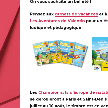
On vous souhaite un bel été !
intergouvernementale de l’UNESCO (UNESCO-COI) a mi
Pensez aux
carnets de vacances
et à 
es par les tsunamis sur les côtes des océans Pacifique
Les Aventures de Valentin
pour un é
st et à la Méditerranée.
ludique et pédagogique :
la biosphère (MAB)
tège des espaces où les activités humaines se dévelo
ossibilité de concilier l’amélioration des moyens de subs
a protection du patrimoine mondial, culturel et naturel
ification, la protection et la préservation du patrimoine
Les
Championnats d'Europe de natat
e valeur exceptionnelle universelle pour l’humanité.
se dérouleront à Paris et Saint-Denis
juillet au 16 août, le timbre est en ve
e sur le génome humain et les droits de l’homme