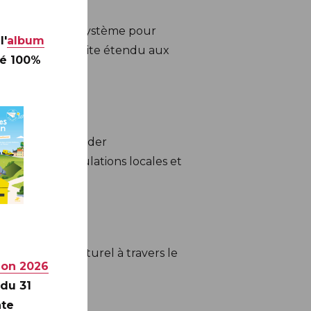
s en place un système pour
l'
album
 et Indien, ensuite étendu aux
té 100%
ppent sans dégrader
istance des populations locales et
 culturel et naturel à travers le
ion 2026
 du 31
nte