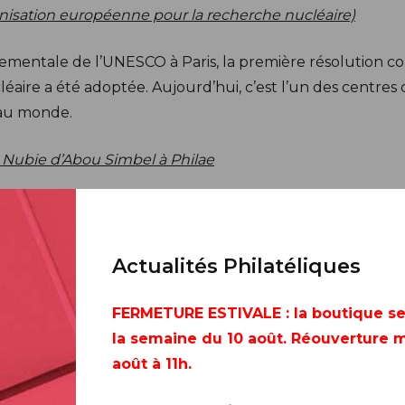
nisation européenne pour la recherche nucléaire)
mentale de l’UNESCO à Paris, la première résolution co
ire a été adoptée. Aujourd’hui, c’est l’un des centres 
 au monde.
Nubie d’Abou Simbel à Philae
rande campagne internationale de sauvegarde pour évi
des eaux du Nil.
Actualités Philatéliques
ique
FERMETURE ESTIVALE
: la boutique s
ires africains pour écrire l’histoire du continent de leur 
la semaine du 10 août. Réouverture m
août à 11h.
unamis dans le Pacifique