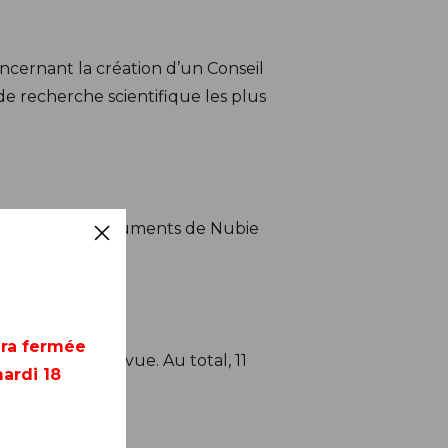
ncernant la création d’un Conseil
de recherche scientifique les plus
ter que les monuments de Nubie
era fermée
propre point de vue. Au total, 11
ardi 18