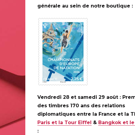
générale au sein de notre boutique :
premier instrument éthique mondial sur la recherche du
ion contre le clonage humain.
vegarde du patrimoine culturel immatériel
aditions, les savoir-faire et les connaissances ancestrale
velles générations.
 l’éducation
 menacé le droit à l’éducation de plus de 1,5 milliard d
Vendredi 28 et samedi 29 août : Prem
5 partenaires institutionnels, privés et des médias, afin
des timbres 170 ans des relations
nseignants, et de mettre en place un processus de rétabl
diplomatiques entre la France et la 
Paris et la Tour Eiffel
&
Bangkok et le
ssoul
: