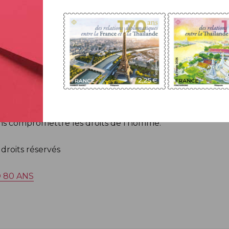
ative la plus ambitieuse jamais menée directement par l’O
enant la reconstruction du patrimoine, en accompagnant l
 – la meilleure réponse à adresser pour prévenir l’extrém
hique des neurotechnologies
tion de 2021 sur l’éthique de l’IA, les États membres d
ique des neurotechnologies afin de garantir que ces tech
ans compromettre les droits de l’homme.
droits réservés
 80 ANS