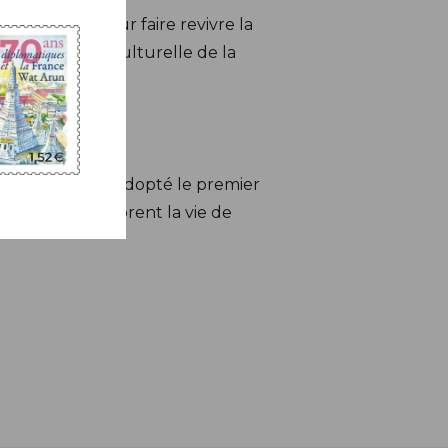
rganisation pour faire revivre la
a renaissance culturelle de la
isme violent.
e l’UNESCO ont adopté le premier
nologies améliorent la vie de