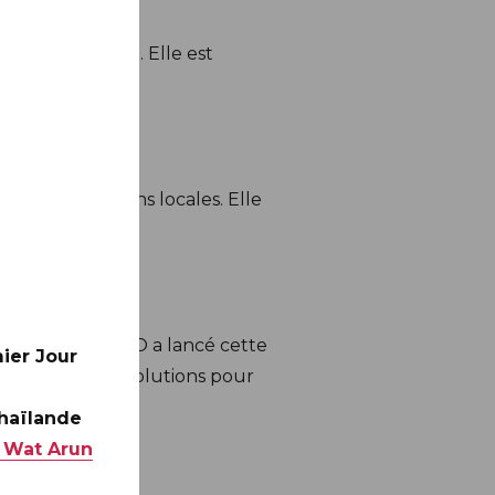
 génome humain. Elle est
s des populations locales. Elle
’élèves. L’UNESCO a lancé cette
ier Jour
 de dégager des solutions pour
issement.
Thaïlande
 Wat Arun