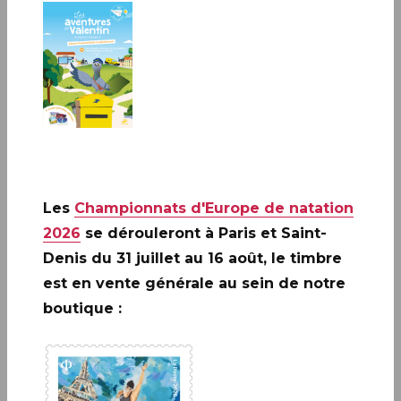
PAPETERIE ET ÉCRITURE
Le Carré d’Encre dispose d’un espace consacré à l’écrit :
carterie, papier à lettres, stylos, parures de bureau, livres
d’or et albums photos.
Les
Championnats d'Europe de natation
2026
se dérouleront à Paris et Saint-
TOUTES LES CATÉGORIES
Denis du 31 juillet au 16 août, le timbre
est en vente générale au sein de notre
boutique :
Papeterie