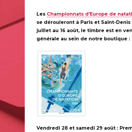
20 ANS DE LA CRÉATION DE
PHILAPOSTE 2006 - 2026 /
Les
Championnats d'Europe de natat
DERNIER TIMBRE GRAVE ITVF
se dérouleront à Paris et Saint-Denis
Toute la France
juillet au 16 août, le timbre est en ve
Voir les informations complémentaires
générale au sein de notre boutique :
URE
t : carterie, papier
Vendredi 28 et samedi 29 août : Prem