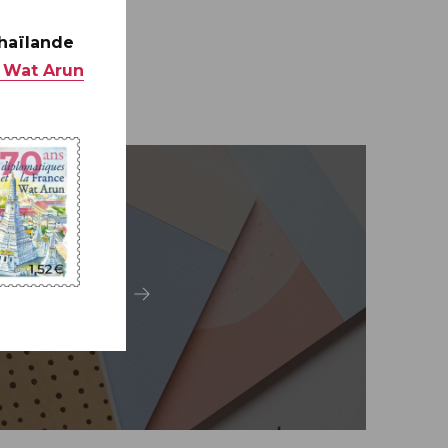
Thaïlande
 Wat Arun
Carterie