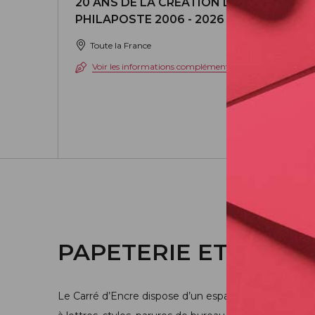
20 ANS DE LA CRÉATION DE
PHILAPOSTE 2006 - 2026 / BLOC
Toute la France
Voir les informations complémentaires
PAPETERIE ET ÉCRIT
Le Carré d’Encre dispose d’un espace consacré à l’écri