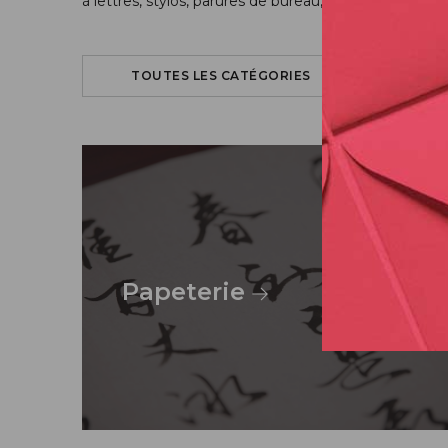
à lettres, stylos, parures de bureau, livres d’or et al
TOUTES LES CATÉGORIES
Papeterie