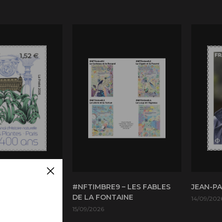
TIONAL
#NFTIMBRE9 – LES FABLES
JEAN-P
 NATURELLE
DE LA FONTAINE
14/09/202
PLANTES PARIS
15/09/2026