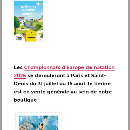
PAPETERIE ET ÉCRITURE
Le Carré d’Encre dispose d’un espace consacré à l’écrit :
carterie, papier à lettres, stylos, parures de bureau, livres
d’or et albums photos.
Les
Championnats d'Europe de natation
2026
se dérouleront à Paris et Saint-
TOUTES LES CATÉGORIES
Denis du 31 juillet au 16 août, le timbre
est en vente générale au sein de notre
boutique :
Papeterie