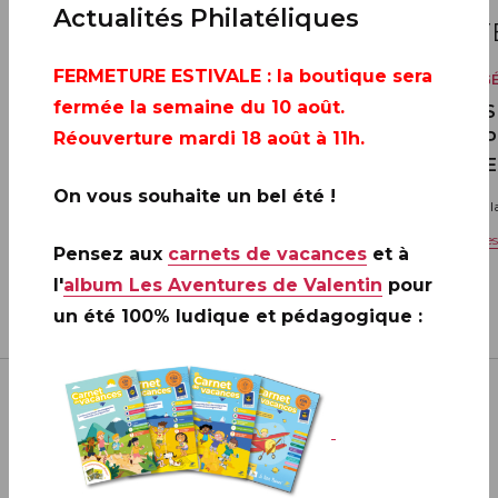
22
22
Actualités Philatéliques
SEPTEMBRE
SEP
FERMETURE ESTIVALE
: la boutique sera
VENTE GÉNÉRALE
VENTE G
fermée la semaine du 10 août.
20 ANS DE LA CRÉATION DE
20 ANS
PHILAPOSTE 2006 - 2026 / BLOC
PHILAP
Réouverture mardi 18 août à 11h.
DERNIE
Toute la France
On vous souhaite un bel été !
Toute l
Voir les informations complémentaires
Voir l
Pensez aux
carnets de vacances
et à
l'
album Les Aventures de Valentin
pour
un été 100% ludique et pédagogique :
VOIR PLUS