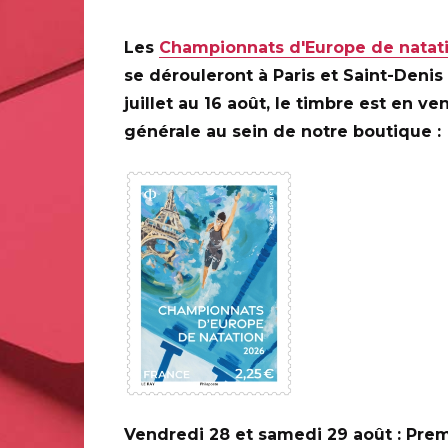
20 ANS DE LA CRÉATION DE
PHILAPOSTE 2006 - 2026 /
Les
Championnats d'Europe de natat
DERNIER TIMBRE GRAVE ITVF
se dérouleront à Paris et Saint-Denis
Toute la France
juillet au 16 août, le timbre est en ve
Voir les informations complémentaires
générale au sein de notre boutique :
URE
t : carterie, papier
Vendredi 28 et samedi 29 août : Prem