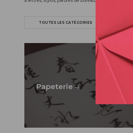
à lettres, stylos, parures de bureau, livres d’or et al
TOUTES LES CATÉGORIES
Papeterie