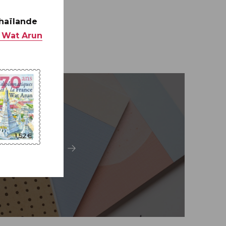
Thaïlande
 Wat Arun
Carterie