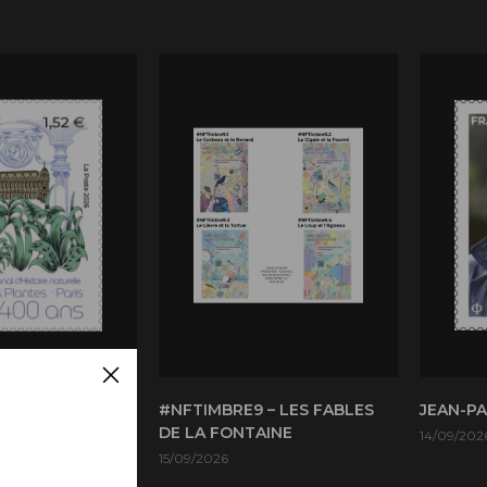
TIONAL
#NFTIMBRE9 – LES FABLES
JEAN-P
 NATURELLE
DE LA FONTAINE
14/09/202
PLANTES PARIS
15/09/2026