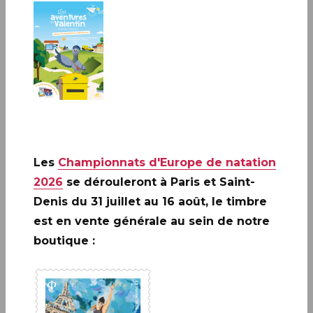
PAPETERIE ET ÉCRITURE
Le Carré d’Encre dispose d’un espace consacré à l’écrit :
carterie, papier à lettres, stylos, parures de bureau, livres
d’or et albums photos.
Les
Championnats d'Europe de natation
2026
se dérouleront à Paris et Saint-
TOUTES LES CATÉGORIES
Denis du 31 juillet au 16 août, le timbre
est en vente générale au sein de notre
boutique :
Papeterie