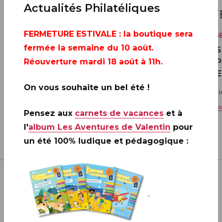
22
22
Actualités Philatéliques
SEPTEMBRE
SEP
FERMETURE ESTIVALE
: la boutique sera
VENTE GÉNÉRALE
VENTE G
fermée la semaine du 10 août.
20 ANS DE LA CRÉATION DE
20 ANS
PHILAPOSTE 2006 - 2026 / BLOC
PHILAP
Réouverture mardi 18 août à 11h.
DERNIE
Toute la France
On vous souhaite un bel été !
Toute l
Voir les informations complémentaires
Voir l
Pensez aux
carnets de vacances
et à
l'
album Les Aventures de Valentin
pour
un été 100% ludique et pédagogique :
VOIR PLUS