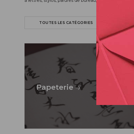
à lettres, stylos, parures de bureau, livres d’or et al
TOUTES LES CATÉGORIES
Papeterie