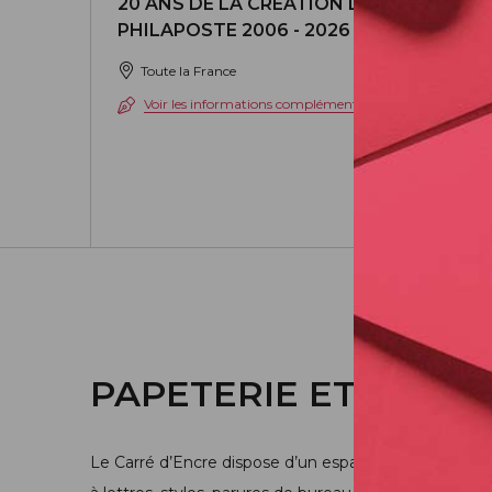
20 ANS DE LA CRÉATION DE
PHILAPOSTE 2006 - 2026 / BLOC
Toute la France
Voir les informations complémentaires
PAPETERIE ET ÉCRIT
Le Carré d’Encre dispose d’un espace consacré à l’écri