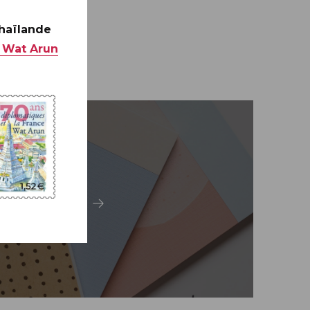
Thaïlande
 Wat Arun
Carterie