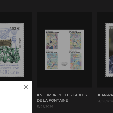
TIONAL
#NFTIMBRE9 – LES FABLES
JEAN-P
 NATURELLE
DE LA FONTAINE
14/09/202
PLANTES PARIS
15/09/2026