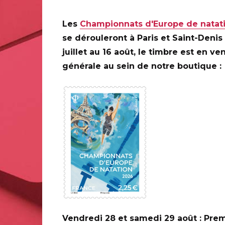
20 ANS DE LA CRÉATION DE
PHILAPOSTE 2006 - 2026 /
Les
Championnats d'Europe de natat
DERNIER TIMBRE GRAVE ITVF
se dérouleront à Paris et Saint-Denis
Toute la France
juillet au 16 août, le timbre est en ve
Voir les informations complémentaires
générale au sein de notre boutique :
URE
t : carterie, papier
Vendredi 28 et samedi 29 août : Prem