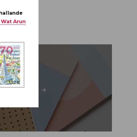
Thaïlande
 Wat Arun
Carterie