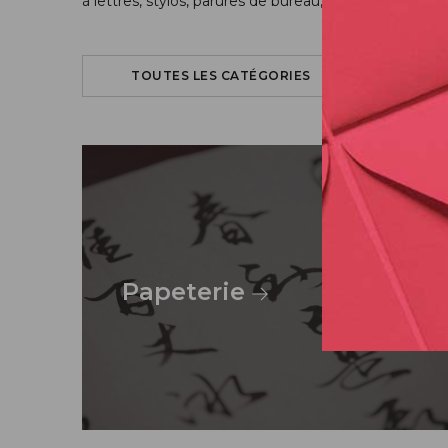
à lettres, stylos, parures de bureau, livres d’or et al
TOUTES LES CATÉGORIES
Papeterie