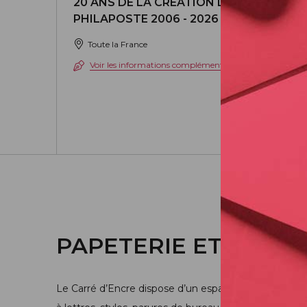
20 ANS DE LA CRÉATION DE
PHILAPOSTE 2006 - 2026 / BLOC
Toute la France
Voir les informations complémentaires
PAPETERIE ET ÉCRIT
Le Carré d’Encre dispose d’un espace consacré à l’écri