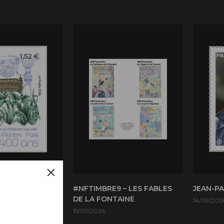
TIONAL
#NFTIMBRE9 – LES FABLES
JEAN-P
 NATURELLE
DE LA FONTAINE
14/09/202
PLANTES PARIS
15/09/2026