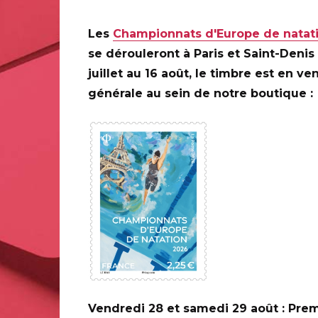
20 ANS DE LA CRÉATION DE
PHILAPOSTE 2006 - 2026 /
Les
Championnats d'Europe de natat
DERNIER TIMBRE GRAVE ITVF
se dérouleront à Paris et Saint-Denis
Toute la France
juillet au 16 août, le timbre est en ve
Voir les informations complémentaires
générale au sein de notre boutique :
URE
t : carterie, papier
Vendredi 28 et samedi 29 août : Prem