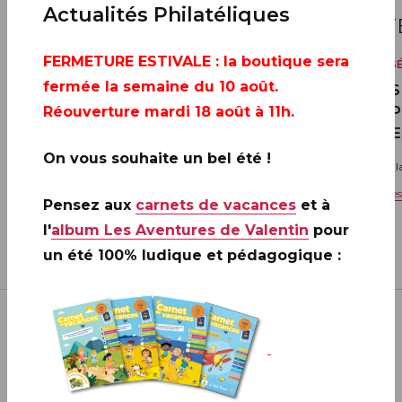
22
22
Actualités Philatéliques
SEPTEMBRE
SEP
FERMETURE ESTIVALE
: la boutique sera
VENTE GÉNÉRALE
VENTE G
fermée la semaine du 10 août.
20 ANS DE LA CRÉATION DE
20 ANS
PHILAPOSTE 2006 - 2026 / BLOC
PHILAP
Réouverture mardi 18 août à 11h.
DERNIE
Toute la France
On vous souhaite un bel été !
Toute l
Voir les informations complémentaires
Voir l
Pensez aux
carnets de vacances
et à
l'
album Les Aventures de Valentin
pour
un été 100% ludique et pédagogique :
VOIR PLUS