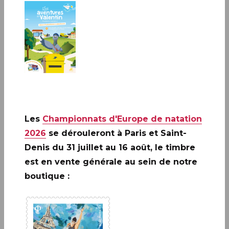
PAPETERIE ET ÉCRITURE
Le Carré d’Encre dispose d’un espace consacré à l’écrit :
carterie, papier à lettres, stylos, parures de bureau, livres
d’or et albums photos.
Les
Championnats d'Europe de natation
2026
se dérouleront à Paris et Saint-
TOUTES LES CATÉGORIES
Denis du 31 juillet au 16 août, le timbre
est en vente générale au sein de notre
boutique :
Papeterie