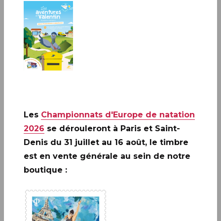
PAPETERIE ET ÉCRITURE
Le Carré d’Encre dispose d’un espace consacré à l’écrit :
carterie, papier à lettres, stylos, parures de bureau, livres
d’or et albums photos.
Les
Championnats d'Europe de natation
2026
se dérouleront à Paris et Saint-
TOUTES LES CATÉGORIES
Denis du 31 juillet au 16 août, le timbre
est en vente générale au sein de notre
boutique :
Papeterie