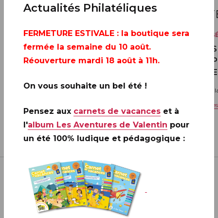
22
22
Actualités Philatéliques
SEPTEMBRE
SEP
FERMETURE ESTIVALE
: la boutique sera
VENTE GÉNÉRALE
VENTE G
fermée la semaine du 10 août.
20 ANS DE LA CRÉATION DE
20 ANS
PHILAPOSTE 2006 - 2026 / BLOC
PHILAP
Réouverture mardi 18 août à 11h.
DERNIE
Toute la France
On vous souhaite un bel été !
Toute l
Voir les informations complémentaires
Voir l
Pensez aux
carnets de vacances
et à
l'
album Les Aventures de Valentin
pour
un été 100% ludique et pédagogique :
VOIR PLUS